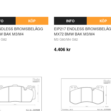
FO
KÖP
INFO
KÖP
ENDLESS BROMSBELÄGG
EIP217 ENDLESS BROMSBELÄ
W BAK M3/M4
MX72 BMW BAK M3/M4
 G82
M3 G80/M4 G82
4.406 kr