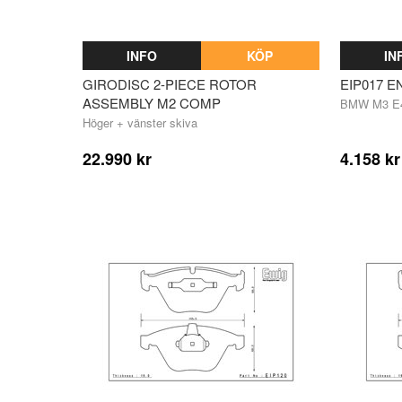
INFO
KÖP
IN
GIRODISC 2-PIECE ROTOR
EIP017 
ASSEMBLY M2 COMP
BMW M3 E4
Höger + vänster skiva
22.990 kr
4.158 kr