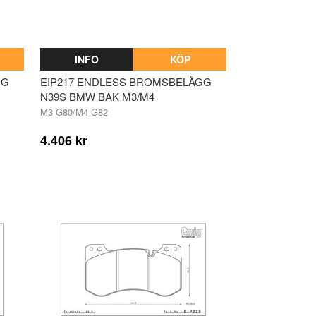
INFO
KÖP
GG
EIP217 ENDLESS BROMSBELÄGG
N39S BMW BAK M3/M4
M3 G80/M4 G82
4.406 kr