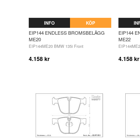
INFO
KÖP
IN
EIP144 ENDLESS BROMSBELÄGG
EIP144 
ME20
ME22
EIP144ME20 BMW 135i Front
EIP144ME
4.158 kr
4.158 kr