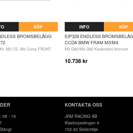
FO
KÖP
INFO
KÖP
ENDLESS BROMSBELÄGG
EIP328 ENDLESS BROMSBELÄ
72
CCDA BMW FRAM M3/M4
3, M2 CS, M2 Comp FRONT
M3 G80/M4 G82 Keramiska bromsar
10.738 kr
IDER
KONTAKTA OSS
: 08 - 19
JRM RACING AB
7
Klastorpsslingan 4
 Stängt
152 42 Södertälje