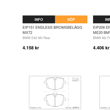
INFO
KÖP
IN
EIP151 ENDLESS BROMSBELÄGG
EIP206 
MX72
ME20 BM
BMW E92 M3 Rear
BMW M2 F87
4.158 kr
4.406 kr