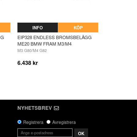
INFO
KÖP
GG
EIP328 ENDLESS BROMSBELÄGG
ME20 BMW FRAM M3/M4
M3 G80/M4 G82
6.438 kr
NYHETSBREV
Registrera
Avregistrera
OK