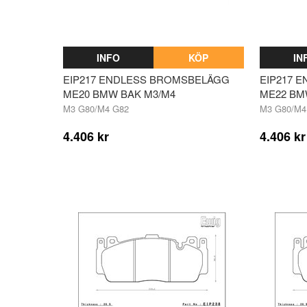
INFO
KÖP
IN
EIP217 ENDLESS BROMSBELÄGG
EIP217 
ME20 BMW BAK M3/M4
ME22 BM
M3 G80/M4 G82
M3 G80/M4
4.406 kr
4.406 kr