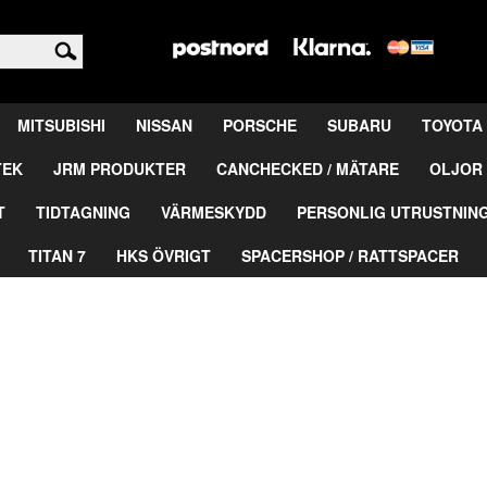
<
MITSUBISHI
NISSAN
PORSCHE
SUBARU
TOYOTA
TEK
JRM PRODUKTER
CANCHECKED / MÄTARE
OLJOR 
T
TIDTAGNING
VÄRMESKYDD
PERSONLIG UTRUSTNIN
TITAN 7
HKS ÖVRIGT
SPACERSHOP / RATTSPACER