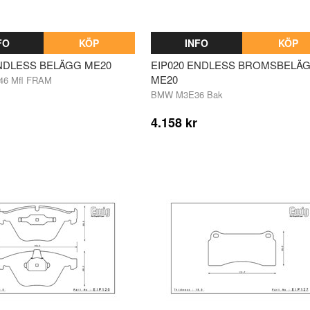
FO
KÖP
INFO
KÖP
ENDLESS BELÄGG ME20
EIP020 ENDLESS BROMSBELÄ
ME20
6 Mfl FRAM
BMW M3E36 Bak
4.158 kr