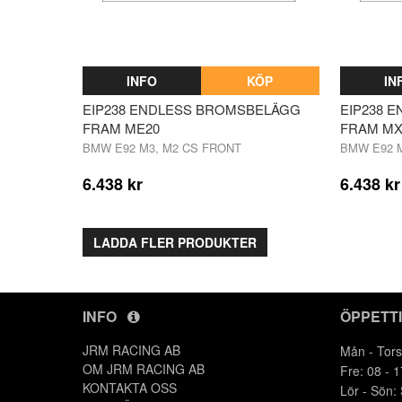
INFO
KÖP
IN
EIP238 ENDLESS BROMSBELÄGG
EIP238 
FRAM ME20
FRAM MX
BMW E92 M3, M2 CS FRONT
BMW E92 M
6.438 kr
6.438 kr
LADDA FLER PRODUKTER
INFO
ÖPPETT
JRM RACING AB
Mån - Tors
OM JRM RACING AB
Fre: 08 - 1
KONTAKTA OSS
Lör - Sön: