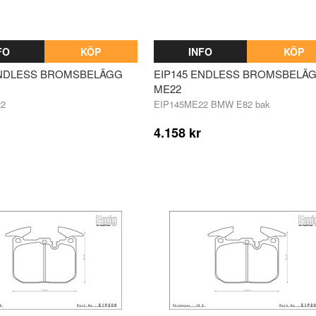
FO
KÖP
INFO
KÖP
ENDLESS BROMSBELÄGG
EIP145 ENDLESS BROMSBELÄ
ME22
22
EIP145ME22 BMW E82 bak
4.158 kr