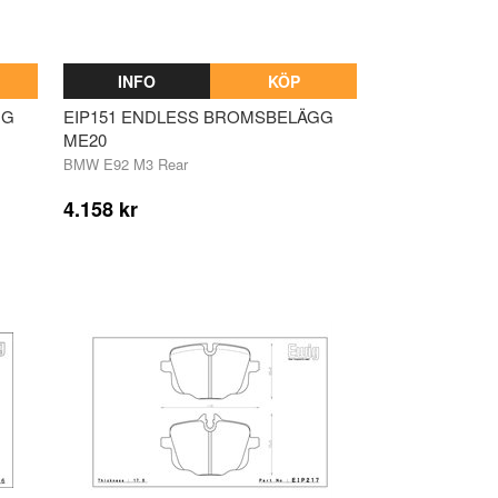
INFO
KÖP
GG
EIP151 ENDLESS BROMSBELÄGG
ME20
BMW E92 M3 Rear
4.158 kr