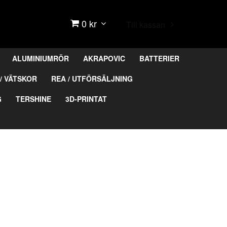
0 kr
Till kassan
ALUMINIUMRÖR
AKRAPOVIC
BATTERIER
/ VÄTSKOR
REA / UTFÖRSÄLJNING
G
TERSHINE
3D-PRINTAT