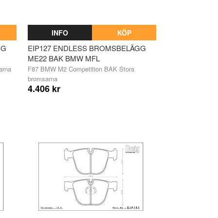
INFO
KÖP
GG
EIP127 ENDLESS BROMSBELÄGG
ME22 BAK BMW MFL
arna
F87 BMW M2 Competition BAK Stora
bromsarna
4.406 kr