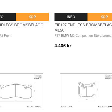
FO
KÖP
INFO
KÖP
ENDLESS BROMSBELÄGG
EIP127 ENDLESS BROMSBELÄ
ME20
3 Front
F87 BMW M2 Competition Stora broms
4.406 kr