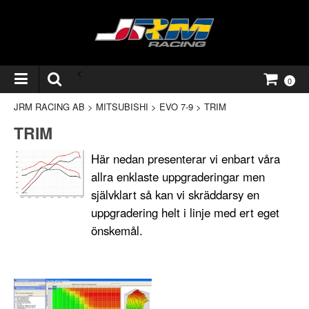
<
0
JRM RACING AB
>
MITSUBISHI
>
EVO 7-9
>
TRIM
TRIM
Här nedan presenterar vi enbart våra
allra enklaste uppgraderingar men
självklart så kan vi skräddarsy en
uppgradering helt i linje med ert eget
önskemål.