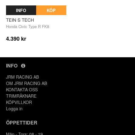
INFO
KÖP
TEIN S TECH
Honda Civic Type R FK8
4.390 kr
INFO
JRM RACING AB
OM JRM RACING AB
KONTAKTA OSS
TRIMRÄKNARE
KÖPVILLKOR
Y
Logga in
ÖPPETTIDER
Mån - Tors: 08 - 19