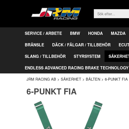
SERVICE / ARBETE
BMW
HONDA
MAZDA
BRÄNSLE
DÄCK / FÄLGAR / TILLBEHÖR
ECU
SLANG / TILLBEHÖR
STYRSYSTEM
SÄKERHE
ENDLESS ADVANCED RACING BRAKE TECHNOLOGY
JRM RACING AB
>
SÄKERHET
>
BÄLTEN
>
6-PUNKT FIA
6-PUNKT FIA