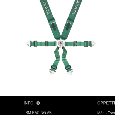
INFO
ÖPPETT
JRM RACING AB
Mån - Tors