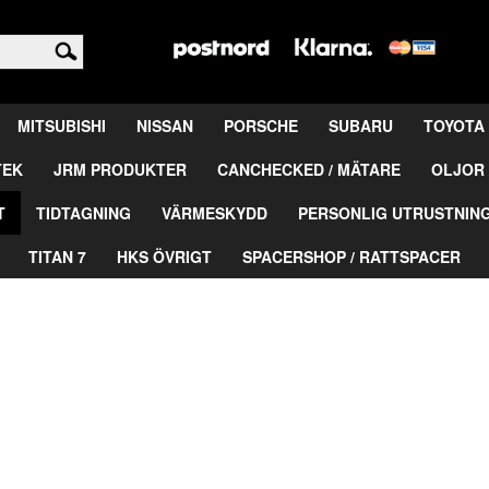
<
MITSUBISHI
NISSAN
PORSCHE
SUBARU
TOYOTA
TEK
JRM PRODUKTER
CANCHECKED / MÄTARE
OLJOR 
T
TIDTAGNING
VÄRMESKYDD
PERSONLIG UTRUSTNIN
TITAN 7
HKS ÖVRIGT
SPACERSHOP / RATTSPACER