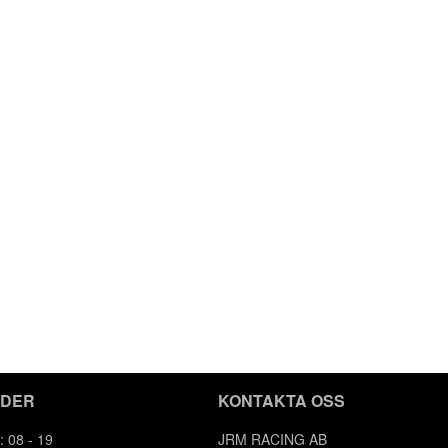
IDER
KONTAKTA OSS
: 08 - 19
JRM RACING AB