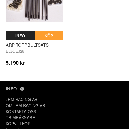
INFO
KÖP
ARP TOPPBULTSATS
EJ20/EJ25
5.190 kr
INFO
JRM RACING AB
OM JRM RACING AB
KONTAKTA OSS
TRIMRÄKNARE
KÖPVILLKOR