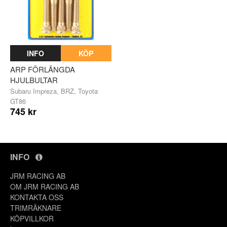
INFO
KÖP
ARP FÖRLÄNGDA
HJULBULTAR
Subaru Impreza, BRZ, Toyota
GT86
745 kr
INFO
JRM RACING AB
OM JRM RACING AB
KONTAKTA OSS
TRIMRÄKNARE
KÖPVILLKOR