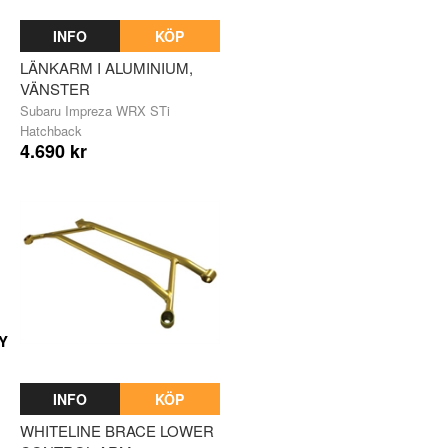
INFO
KÖP
LÄNKARM I ALUMINIUM,
VÄNSTER
Subaru Impreza WRX STi
Hatchback
4.690 kr
Y
INFO
KÖP
WHITELINE BRACE LOWER