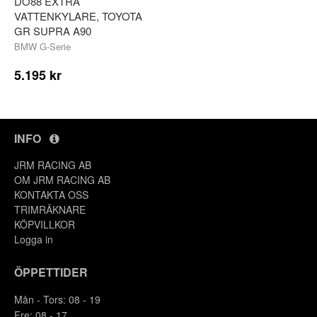
DO88 EXTRA
VATTENKYLARE, TOYOTA
GR SUPRA A90
BMW G-Serie
5.195 kr
INFO
JRM RACING AB
OM JRM RACING AB
KONTAKTA OSS
TRIMRÄKNARE
KÖPVILLKOR
Logga in
ÖPPETTIDER
Mån - Tors: 08 - 19
Fre: 08 - 17