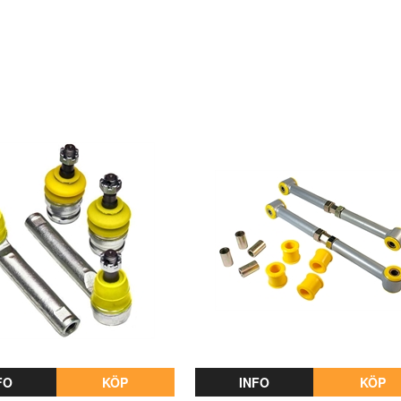
FO
KÖP
INFO
KÖP