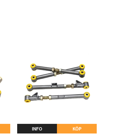
INFO
KÖP