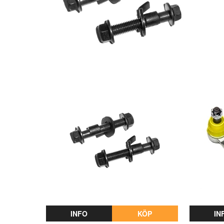
INFO
KÖP
IN