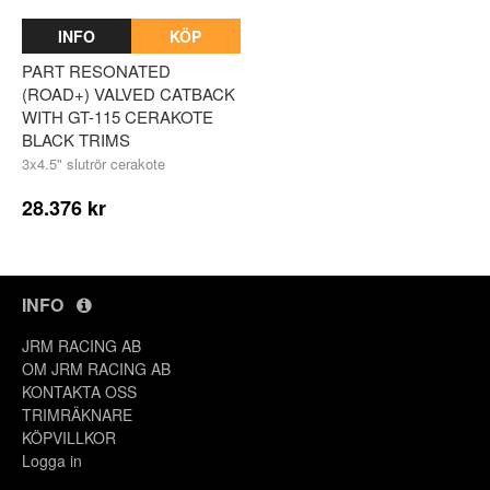
INFO
KÖP
PART RESONATED
(ROAD+) VALVED CATBACK
WITH GT-115 CERAKOTE
BLACK TRIMS
3x4.5" slutrör cerakote
28.376 kr
INFO
JRM RACING AB
OM JRM RACING AB
Y
KONTAKTA OSS
TRIMRÄKNARE
KÖPVILLKOR
Logga in