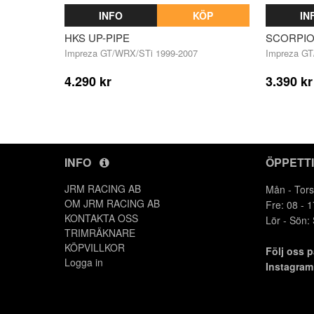
INFO
KÖP
IN
HKS UP-PIPE
SCORPIO
Impreza GT/WRX/STi 1999-2007
Impreza GT
4.290 kr
3.390 kr
INFO
ÖPPETT
JRM RACING AB
Mån - Tors
OM JRM RACING AB
Fre: 08 - 1
KONTAKTA OSS
Lör - Sön:
TRIMRÄKNARE
KÖPVILLKOR
Följ oss 
Logga in
Instagra