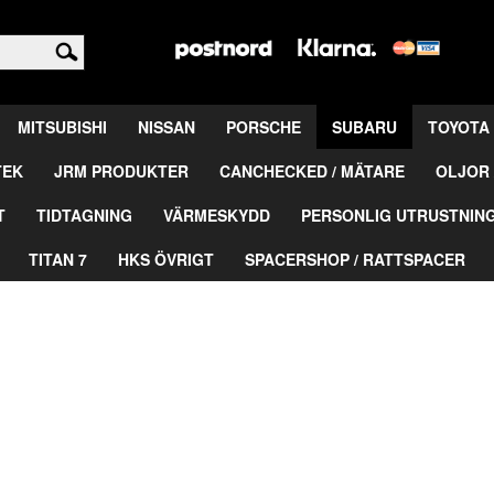
<
MITSUBISHI
NISSAN
PORSCHE
SUBARU
TOYOTA
TEK
JRM PRODUKTER
CANCHECKED / MÄTARE
OLJOR 
T
TIDTAGNING
VÄRMESKYDD
PERSONLIG UTRUSTNIN
TITAN 7
HKS ÖVRIGT
SPACERSHOP / RATTSPACER