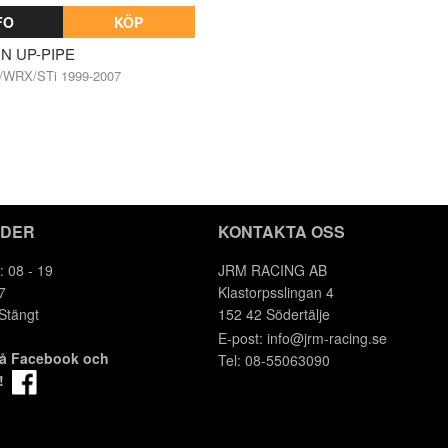
FO
KÖP
N UP-PIPE
/WRX/STi 1999-2007
IDER
KONTAKTA OSS
: 08 - 19
JRM RACING AB
7
Klastorpsslingan 4
 Stängt
152 42 Södertälje
E-post:
info@jrm-racing.se
på Facebook och
Tel: 08-55063090
m!