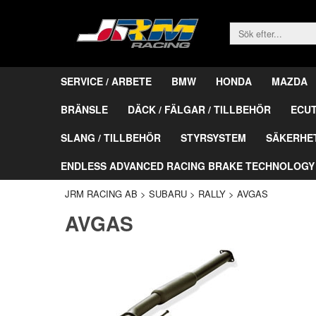
SERVICE / ARBETE
BMW
HONDA
MAZDA
BRÄNSLE
DÄCK / FÄLGAR / TILLBEHÖR
ECU
SLANG / TILLBEHÖR
STYRSYSTEM
SÄKERHE
ENDLESS ADVANCED RACING BRAKE TECHNOLOGY
JRM RACING AB
>
SUBARU
>
RALLY
>
AVGAS
AVGAS