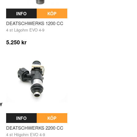
INFO
KÖP
DEATSCHWERKS 1200 CC
4 st Lågohm EVO 4-9
5.250 kr
Y
INFO
KÖP
DEATSCHWERKS 2200 CC
4 st Högohm EVO 4-9