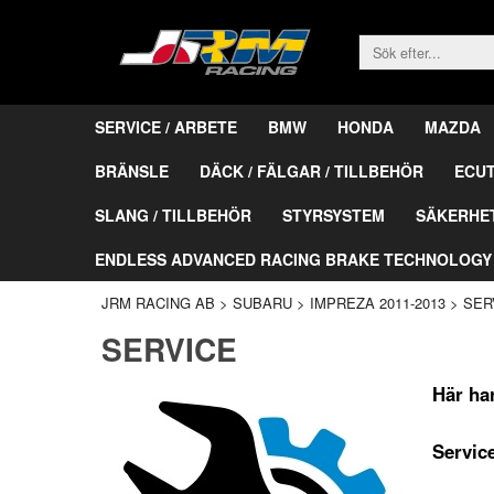
SERVICE / ARBETE
BMW
HONDA
MAZDA
BRÄNSLE
DÄCK / FÄLGAR / TILLBEHÖR
ECU
SLANG / TILLBEHÖR
STYRSYSTEM
SÄKERHE
ENDLESS ADVANCED RACING BRAKE TECHNOLOGY
JRM RACING AB
>
SUBARU
>
IMPREZA 2011-2013
>
SER
SERVICE
Här har
Servic