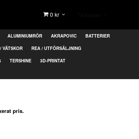
0 kr
Till kassan
ALUMINIUMRÖR
AKRAPOVIC
BATTERIER
/ VÄTSKOR
REA / UTFÖRSÄLJNING
G
TERSHINE
3D-PRINTAT
xerat pris.