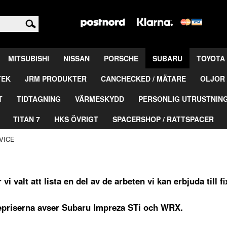
<
MITSUBISHI
NISSAN
PORSCHE
SUBARU
TOYOTA
TEK
JRM PRODUKTER
CANCHECKED / MÄTARE
OLJOR 
T
TIDTAGNING
VÄRMESKYDD
PERSONLIG UTRUSTNIN
TITAN 7
HKS ÖVRIGT
SPACERSHOP / RATTSPACER
VICE
 vi valt att lista en del av de arbeten vi kan erbjuda till fi
epriserna avser Subaru Impreza STi och WRX.