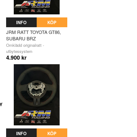
INFO
KÖP
JRM RATT TOYOTA GT86,
SUBARU BRZ
Omklädd originalratt -
utbytessystem
4.900 kr
Y
INFO
KÖP