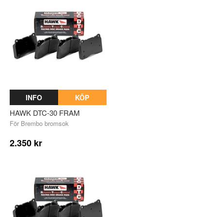
INFO
KÖP
HAWK DTC-30 FRAM
För Brembo bromsok
2.350 kr