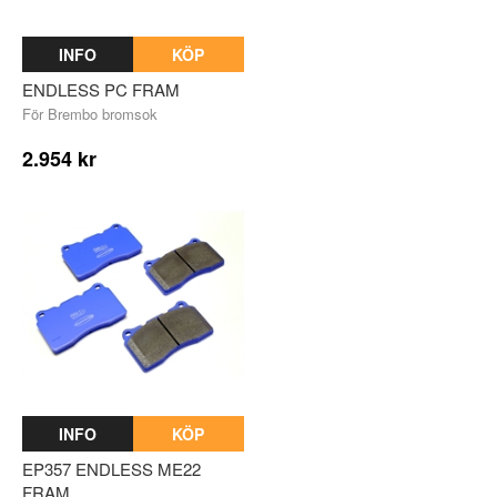
INFO
KÖP
ENDLESS PC FRAM
För Brembo bromsok
2.954 kr
INFO
KÖP
EP357 ENDLESS ME22
FRAM