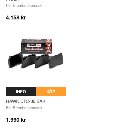
För Brembo bromsok
4.158 kr
INFO
KÖP
HAWK DTC-30 BAK
För Brembo bromsok
1.990 kr