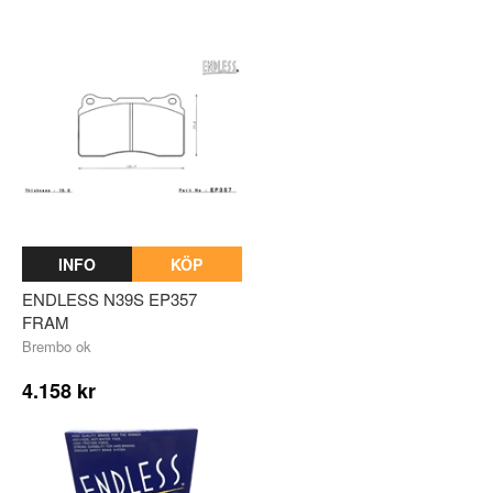
INFO
KÖP
ENDLESS N39S EP357
FRAM
Brembo ok
4.158 kr