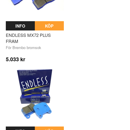
INFO
KÖP
ENDLESS MX72 PLUS
FRAM
För Brembo bromsok
5.033 kr