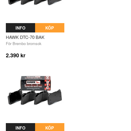
INFO
KÖP
HAWK DTC-70 BAK
För Brembo bromsok
2.390 kr
INFO
KÖP