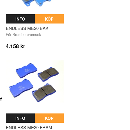
INFO
KÖP
ENDLESS ME20 BAK
För Brembo bromsok
4.158 kr
Y
INFO
KÖP
ENDLESS ME20 FRAM