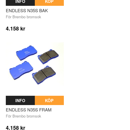
INFO
KÖP
ENDLESS N35S BAK
För Brembo bromsok
4.158 kr
INFO
KÖP
ENDLESS N35S FRAM
För Brembo bromsok
4.158 kr