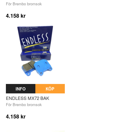
För Brembo bromsok
4.158 kr
INFO
KÖP
ENDLESS MX72 BAK
För Brembo bromsok
4.158 kr