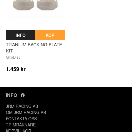
INFO
KÖP
TITANIUM BACKING PLATE
KIT
GiroDisc
1.459 kr
INFO
JRM RACING AB
OM JRM RACING AB
KONTAKTA OSS
TRIMRÄKNARE
KÖPVILLKOR