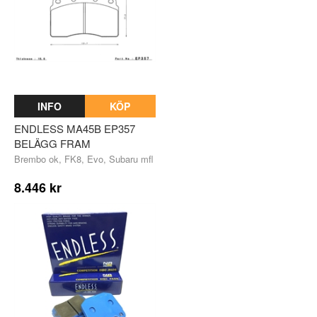
INFO
KÖP
ENDLESS MA45B EP357
BELÄGG FRAM
Brembo ok, FK8, Evo, Subaru mfl
8.446 kr