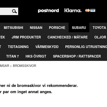
<
MITSUBISHI
NISSAN
PORSCHE
SUBARU
TOYOTA
TEK
JRM PRODUKTER
CANCHECKED / MÄTARE
OLJOR 
T
TIDTAGNING
VÄRMESKYDD
PERSONLIG UTRUSTNIN
TITAN 7
HKS ÖVRIGT
SPACERSHOP / RATTSPACER
OMSAR
>
BROMSSKIVOR
nner ni de bromsskivor vi rekommenderar.
er par om inget annat anges.