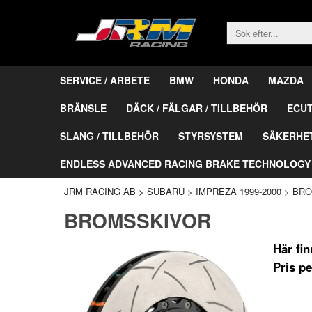
SERVICE / ARBETE
BMW
HONDA
MAZDA
BRÄNSLE
DÄCK / FÄLGAR / TILLBEHÖR
ECU
SLANG / TILLBEHÖR
STYRSYSTEM
SÄKERHE
ENDLESS ADVANCED RACING BRAKE TECHNOLOGY
JRM RACING AB
>
SUBARU
>
IMPREZA 1999-2000
>
BR
BROMSSKIVOR
Här fi
Pris p