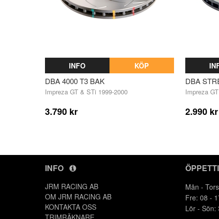
INFO
KÖP
IN
DBA 4000 T3 BAK
DBA STR
Impreza GT & STi 1999-2000
Impreza GT
3.790 kr
2.990 kr
INFO
ÖPPETT
JRM RACING AB
Mån - Tors
OM JRM RACING AB
Fre: 08 - 1
KONTAKTA OSS
Lör - Sön:
TRIMRÄKNARE