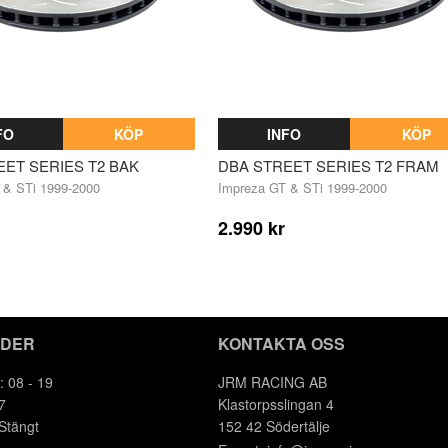
FO
KÖP
INFO
KÖP
EET SERIES T2 BAK
DBA STREET SERIES T2 FRAM
 & STi 1999-2000
Impreza GT & STi 1999-2000
2.990 kr
IDER
KONTAKTA OSS
: 08 - 19
JRM RACING AB
7
Klastorpsslingan 4
 Stängt
152 42 Södertälje