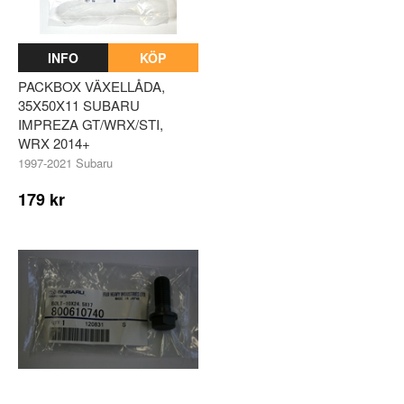
INFO
KÖP
PACKBOX VÄXELLÅDA,
35X50X11 SUBARU
IMPREZA GT/WRX/STI,
WRX 2014+
1997-2021 Subaru
179 kr