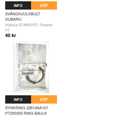
INFO
KÖP
SVÄNGHJULSBULT
SUBARU
Impreza GT/WRX/STi, Forester
XT
40 kr
INFO
KÖP
SYNKRING 32614AA101
PT200305 RING BAULK