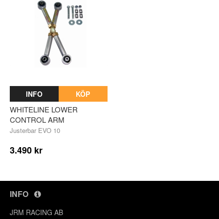
INFO
KÖP
WHITELINE LOWER
CONTROL ARM
Justerbar EVO 10
3.490 kr
INFO
JRM RACING AB