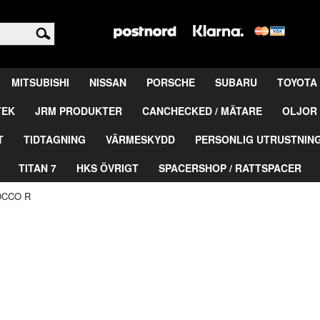
<
MITSUBISHI
NISSAN
PORSCHE
SUBARU
TOYOTA
TEK
JRM PRODUKTER
CANCHECKED / MÄTARE
OLJOR 
T
TIDTAGNING
VÄRMESKYDD
PERSONLIG UTRUSTNIN
TITAN 7
HKS ÖVRIGT
SPACERSHOP / RATTSPACER
OCCO R