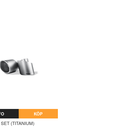
FO
KÖP
E SET (TITANIUM)