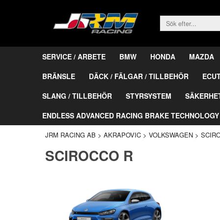
SERVICE / ARBETE
BMW
HONDA
MAZDA
BRÄNSLE
DÄCK / FÄLGAR / TILLBEHÖR
ECU
SLANG / TILLBEHÖR
STYRSYSTEM
SÄKERHE
ENDLESS ADVANCED RACING BRAKE TECHNOLOGY
JRM RACING AB
>
AKRAPOVIC
>
VOLKSWAGEN
>
SCIR
SCIROCCO R