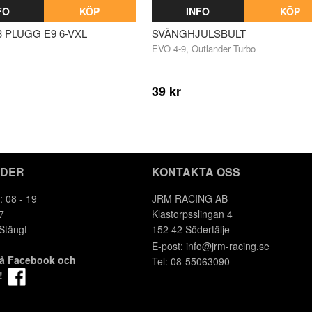
FO
KÖP
INFO
KÖP
 PLUGG E9 6-VXL
SVÄNGHJULSBULT
EVO 4-9, Outlander Turbo
39 kr
IDER
KONTAKTA OSS
: 08 - 19
JRM RACING AB
7
Klastorpsslingan 4
 Stängt
152 42 Södertälje
E-post:
info@jrm-racing.se
på Facebook och
Tel: 08-55063090
m!