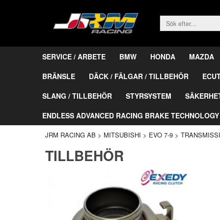
SERVICE / ARBETE
BMW
HONDA
MAZDA
BRÄNSLE
DÄCK / FÄLGAR / TILLBEHÖR
ECU
SLANG / TILLBEHÖR
STYRSYSTEM
SÄKERHE
ENDLESS ADVANCED RACING BRAKE TECHNOLOGY
JRM RACING AB
>
MITSUBISHI
>
EVO 7-9
>
TRANSMISS
TILLBEHÖR