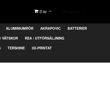
0 kr
Till kassan
ALUMINIUMRÖR
AKRAPOVIC
BATTERIER
/ VÄTSKOR
REA / UTFÖRSÄLJNING
G
TERSHINE
3D-PRINTAT