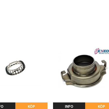
FO
KÖP
INFO
KÖP