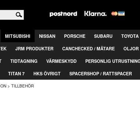
<
MITSUBISHI
NISSAN
PORSCHE
SUBARU
TOYOTA
TEK
JRM PRODUKTER
CANCHECKED / MÄTARE
OLJOR 
T
TIDTAGNING
VÄRMESKYDD
PERSONLIG UTRUSTNIN
TITAN 7
HKS ÖVRIGT
SPACERSHOP / RATTSPACER
ION
>
TILLBEHÖR