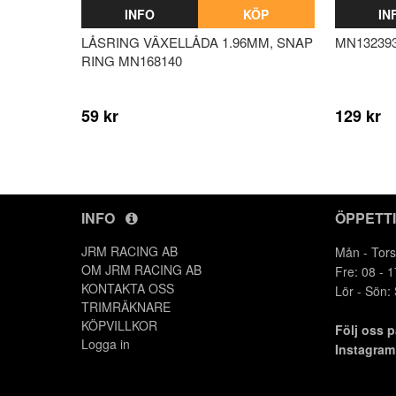
INFO
KÖP
IN
LÅSRING VÄXELLÅDA 1.96MM, SNAP
MN132393
RING MN168140
59 kr
129 kr
INFO
ÖPPETT
JRM RACING AB
Mån - Tors
OM JRM RACING AB
Fre: 08 - 1
KONTAKTA OSS
Lör - Sön:
TRIMRÄKNARE
KÖPVILLKOR
Följ oss 
Logga in
Instagra