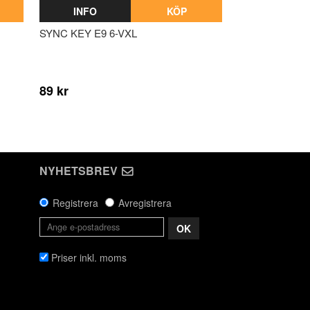
INFO
KÖP
SYNC KEY E9 6-VXL
89 kr
NYHETSBREV
Registrera
Avregistrera
OK
Priser inkl. moms