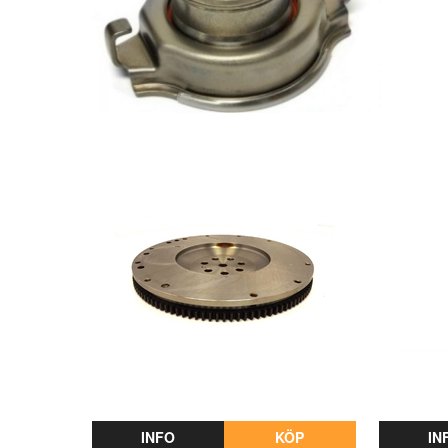
INFO
KÖP
IN