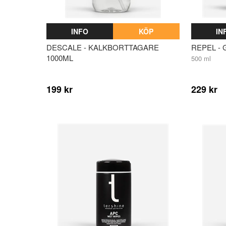
INFO
KÖP
IN
DESCALE - KALKBORTTAGARE
REPEL -
1000ML
500 ml
199 kr
229 kr