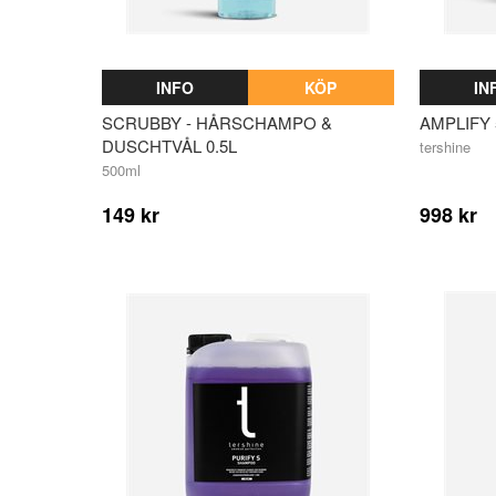
INFO
KÖP
IN
SCRUBBY - HÅRSCHAMPO &
AMPLIFY 
DUSCHTVÅL 0.5L
tershine
500ml
149 kr
998 kr