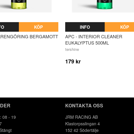
FO
KÖP
INFO
KÖP
LLRENGÖRING BERGAMOTT
APC - INTERIOR CLEANER
EUKALYPTUS 500ML
tershine
179 kr
IDER
KONTAKTA OSS
: 08 - 19
JRM RACING AB
7
Klastorpsslingan 4
 Stängt
152 42 Södertälje