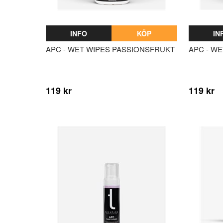
INFO
KÖP
IN
APC - WET WIPES PASSIONSFRUKT
APC - W
119 kr
119 kr