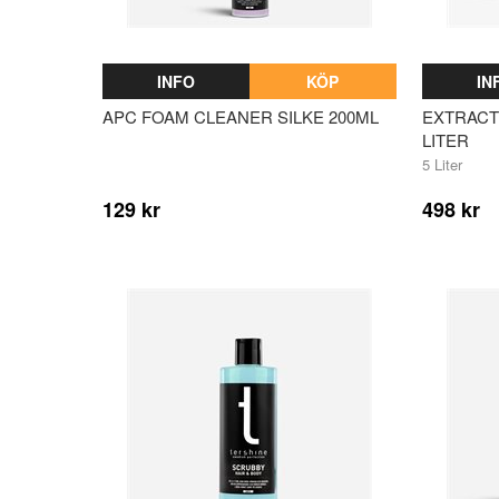
INFO
KÖP
IN
APC FOAM CLEANER SILKE 200ML
EXTRACT 
LITER
5 Liter
129 kr
498 kr