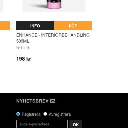
INFO
KÖP
ENHANCE - INTERIÖRBEHANDLING
500ML
tershine
198 kr
NYHETSBREV
Registrera
Avregistrera
OK