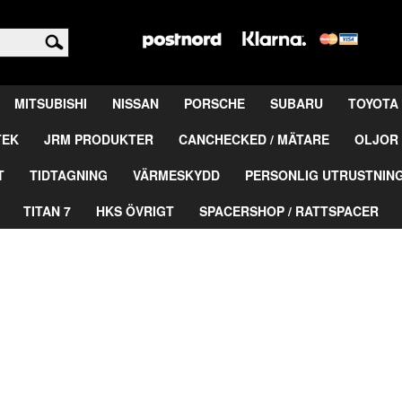
<
MITSUBISHI
NISSAN
PORSCHE
SUBARU
TOYOTA
TEK
JRM PRODUKTER
CANCHECKED / MÄTARE
OLJOR 
T
TIDTAGNING
VÄRMESKYDD
PERSONLIG UTRUSTNIN
TITAN 7
HKS ÖVRIGT
SPACERSHOP / RATTSPACER