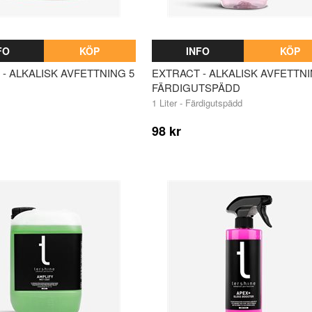
FO
KÖP
INFO
KÖP
- ALKALISK AVFETTNING 5
EXTRACT - ALKALISK AVFETTN
FÄRDIGUTSPÄDD
1 Liter - Färdigutspädd
98 kr