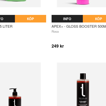
FO
KÖP
INFO
KÖP
5 LITER
APEX+ - GLOSS BOOSTER 500
Rosa
249 kr