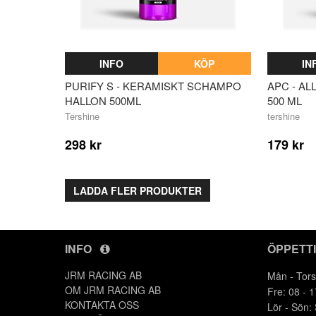
INFO
KÖP
IN
PURIFY S - KERAMISKT SCHAMPO
APC - A
HALLON 500ML
500 ML
Tershine
tershine
298 kr
179 kr
LADDA FLER PRODUKTER
INFO
ÖPPETT
JRM RACING AB
Mån - Tors
OM JRM RACING AB
Fre: 08 - 1
KONTAKTA OSS
Lör - Sön: