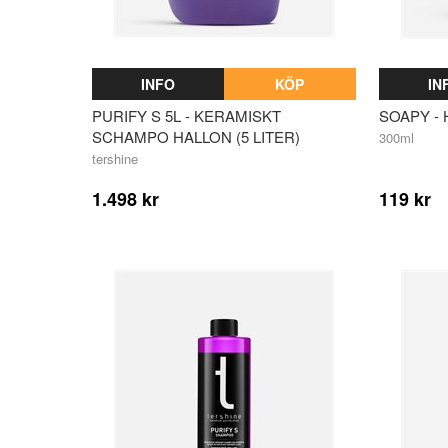
INFO
KÖP
IN
PURIFY S 5L - KERAMISKT
SOAPY -
SCHAMPO HALLON (5 LITER)
300ml
tershine
1.498 kr
119 kr