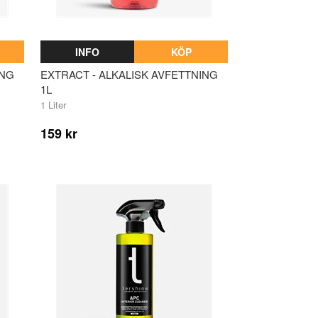
INFO
KÖP
ING
EXTRACT - ALKALISK AVFETTNING
1L
1 Liter
159 kr