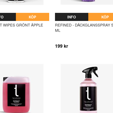
FO
KÖP
INFO
KÖP
ET WIPES GRÖNT ÄPPLE
REFINED - DÄCKGLANSSPRAY 5
ML
199 kr