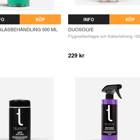
FO
KÖP
INFO
KÖP
 GLASBEHANDLING 500 ML
DUOSOLVE
Flygrostborttagre och Kallavfettning 10
229 kr