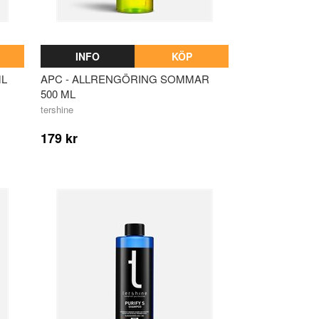
INFO
KÖP
ML
APC - ALLRENGÖRING SOMMAR
500 ML
tershine
179 kr