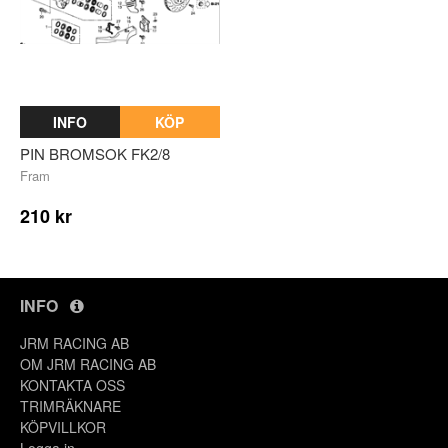
INFO
KÖP
PIN BROMSOK FK2/8
Fram
210 kr
INFO
JRM RACING AB
OM JRM RACING AB
KONTAKTA OSS
TRIMRÄKNARE
KÖPVILLKOR
Logga in