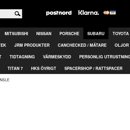
<
MITSUBISHI
NISSAN
PORSCHE
SUBARU
TOYOTA
TEK
JRM PRODUKTER
CANCHECKED / MÄTARE
OLJOR 
T
TIDTAGNING
VÄRMESKYDD
PERSONLIG UTRUSTNIN
TITAN 7
HKS ÖVRIGT
SPACERSHOP / RATTSPACER
NSLE