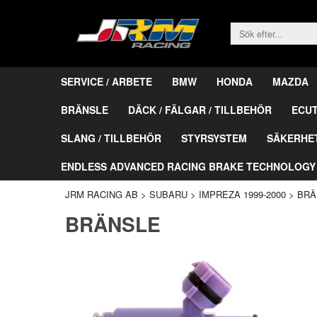
SERVICE / ARBETE
BMW
HONDA
MAZDA
BRÄNSLE
DÄCK / FÄLGAR / TILLBEHÖR
ECU
SLANG / TILLBEHÖR
STYRSYSTEM
SÄKERHE
ENDLESS ADVANCED RACING BRAKE TECHNOLOGY
JRM RACING AB
>
SUBARU
>
IMPREZA 1999-2000
>
BRÄ
BRÄNSLE