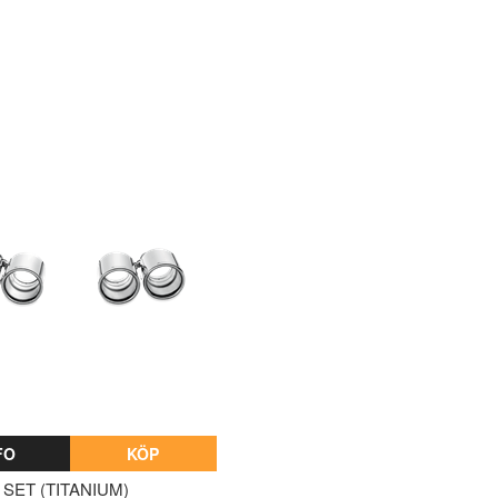
FO
KÖP
E SET (TITANIUM)