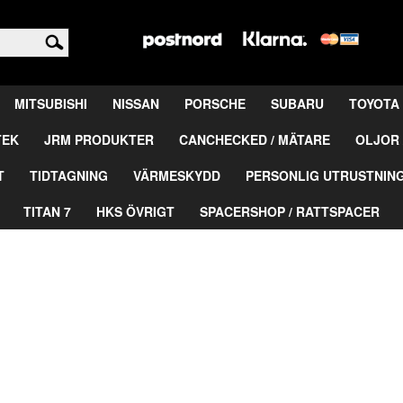
<
MITSUBISHI
NISSAN
PORSCHE
SUBARU
TOYOTA
TEK
JRM PRODUKTER
CANCHECKED / MÄTARE
OLJOR 
T
TIDTAGNING
VÄRMESKYDD
PERSONLIG UTRUSTNIN
TITAN 7
HKS ÖVRIGT
SPACERSHOP / RATTSPACER