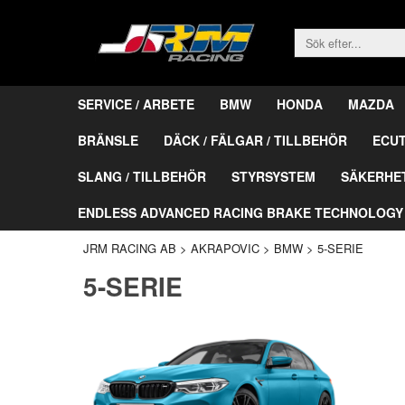
SERVICE / ARBETE
BMW
HONDA
MAZDA
BRÄNSLE
DÄCK / FÄLGAR / TILLBEHÖR
ECU
SLANG / TILLBEHÖR
STYRSYSTEM
SÄKERHE
ENDLESS ADVANCED RACING BRAKE TECHNOLOGY
JRM RACING AB
>
AKRAPOVIC
>
BMW
>
5-SERIE
5-SERIE