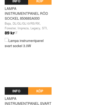
INFO
KÖP
LAMPA
INSTRUMENTPANEL RÖD
SOCKEL 85068SA000
Baja, DL/GL/GL10/RS/RX,
Forester, Impreza, Legacy, STI,
89 kr
WRX, XT
INFO
KÖP
LAMPA
INSTRUMENTPANEL SVART