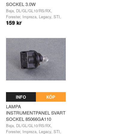
SOCKEL 3.0W
Baja, DL/GL/GL10/RS/RX,
Forester, Impreza, Legacy, STI,
159 kr
WRX, XT
INFO
KÖP
LAMPA
INSTRUMENTPANEL SVART
SOCKEL 85066GA110
Baja, DL/GL/GL10/RS/RX,
Forester, Impreza, Legacy, STI,