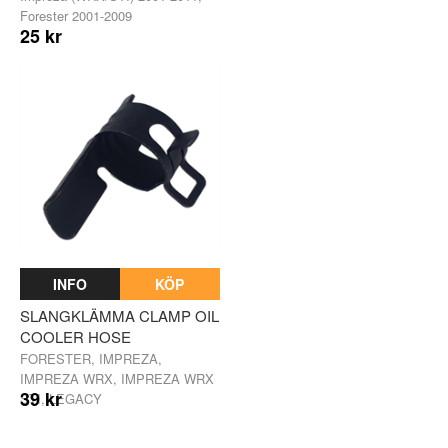
Forester 2001-2009
25 kr
INFO
KÖP
SLANGKLÄMMA CLAMP OIL
COOLER HOSE
FORESTER, IMPREZA,
IMPREZA WRX, IMPREZA WRX
39 kr
STI, LEGACY