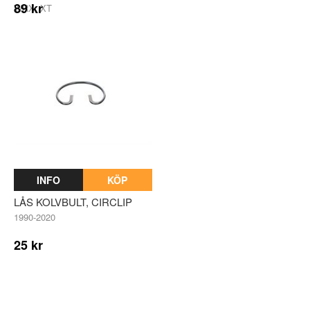
89 kr
WRX, XT
INFO
KÖP
LÅS KOLVBULT, CIRCLIP
1990-2020
25 kr