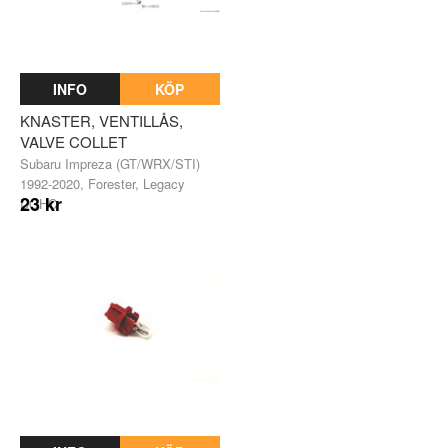
INFO
KÖP
KNASTER, VENTILLÅS,
VALVE COLLET
Subaru Impreza (GT/WRX/STI)
1992-2020, Forester, Legacy
23 kr
DOHC