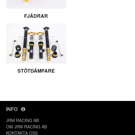
FJÄDRAR
STÖTDÄMPARE
INFO
JRM RACING AB
OM JRM RACING AB
KONTAKTA OSS