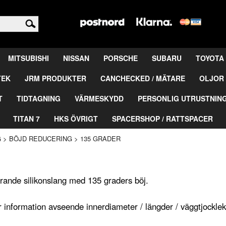
<
MITSUBISHI
NISSAN
PORSCHE
SUBARU
TOYOTA
TEK
JRM PRODUKTER
CANCHECKED / MÄTARE
OLJOR 
T
TIDTAGNING
VÄRMESKYDD
PERSONLIG UTRUSTNIN
TITAN 7
HKS ÖVRIGT
SPACERSHOP / RATTSPACER
G
>
BÖJD REDUCERING
>
135 GRADER
ande silikonslang med 135 graders böj.
 information avseende innerdiameter / längder / väggtjocklek 