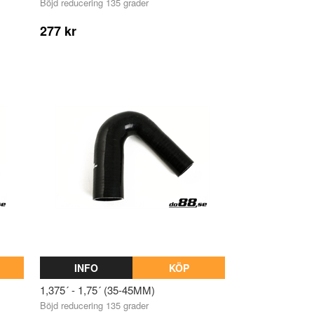
Böjd reducering 135 grader
277 kr
INFO
KÖP
1,375´ - 1,75´ (35-45MM)
Böjd reducering 135 grader