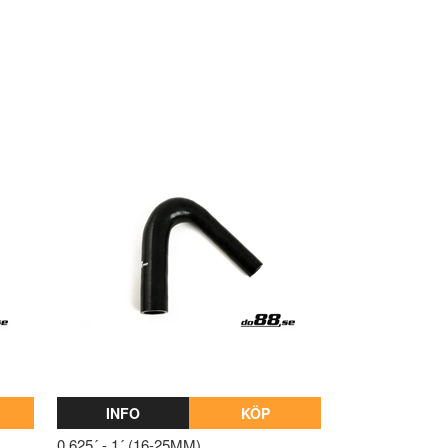
INFO
KÖP
0,625´ - 1´ (16-25MM)