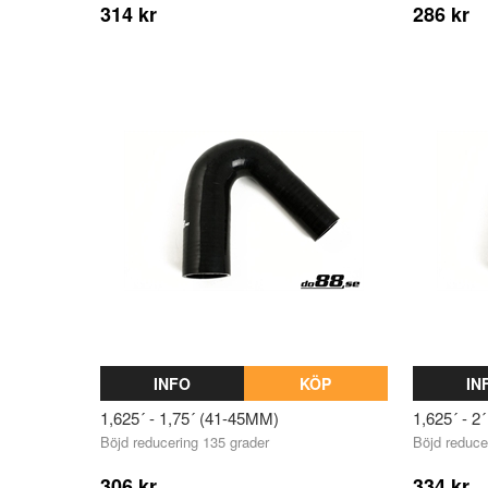
314 kr
286 kr
INFO
KÖP
IN
1,625´ - 1,75´ (41-45MM)
1,625´ - 2
Böjd reducering 135 grader
Böjd reduce
306 kr
334 kr