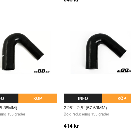
FO
KÖP
INFO
KÖP
(25-38MM)
2,25´ - 2,5´ (57-63MM)
ring 135 grader
Böjd reducering 135 grader
414 kr