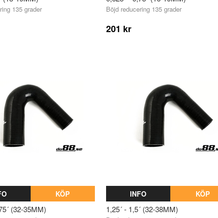
ring 135 grader
Böjd reducering 135 grader
201 kr
FO
KÖP
INFO
KÖP
375´ (32-35MM)
1,25´ - 1,5´ (32-38MM)