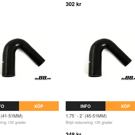
302 kr
FO
KÖP
INFO
KÖP
´ (41-51MM)
1,75´ - 2´ (45-51MM)
ring 135 grader
Böjd reducering 135 grader
348 kr