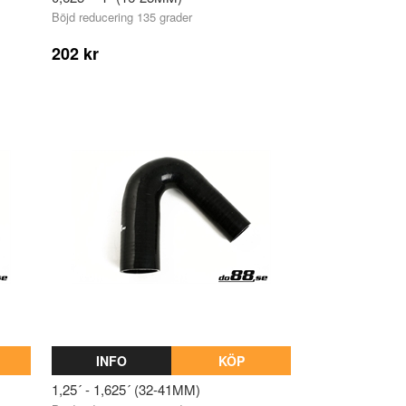
Böjd reducering 135 grader
202 kr
INFO
KÖP
1,25´ - 1,625´ (32-41MM)