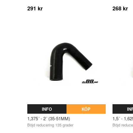
291 kr
268 kr
INFO
KÖP
IN
1,375´ - 2´ (35-51MM)
1,5´ - 1,6
Böjd reducering 135 grader
Böjd reduce