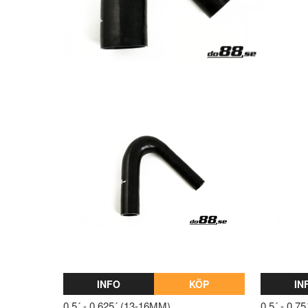
INFO
KÖP
IN
0,5´ - 0,625´ (13-16MM)
0,5´ - 0,7