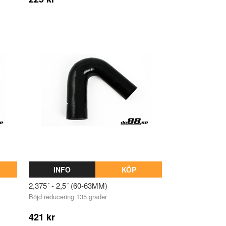
INFO
KÖP
2,375´ - 2,5´ (60-63MM)
Böjd reducering 135 grader
421 kr