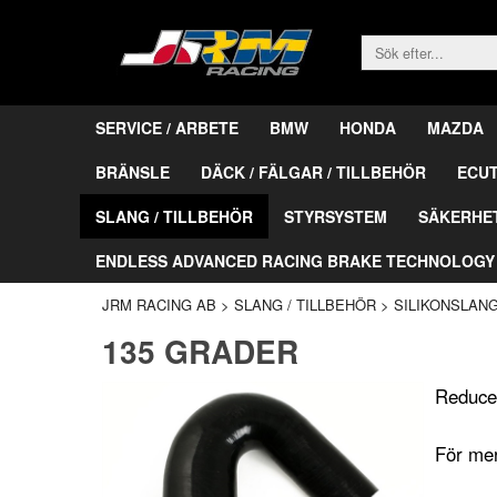
SERVICE / ARBETE
BMW
HONDA
MAZDA
BRÄNSLE
DÄCK / FÄLGAR / TILLBEHÖR
ECU
SLANG / TILLBEHÖR
STYRSYSTEM
SÄKERHE
ENDLESS ADVANCED RACING BRAKE TECHNOLOGY
JRM RACING AB
>
SLANG / TILLBEHÖR
>
SILIKONSLAN
135 GRADER
Reducer
För mer