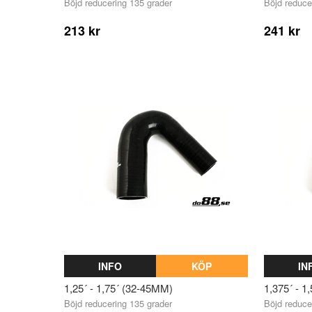
Böjd reducering 135 grader
Böjd reduce
213 kr
241 kr
INFO
KÖP
IN
1,25´ - 1,75´ (32-45MM)
1,375´ - 1
Böjd reducering 135 grader
Böjd reduce