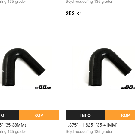
ring 135 grader
Böjd reducering 135 grader
253 kr
FO
KÖP
INFO
KÖP
,5´ (35-38MM)
1,375´ - 1,625´ (35-41MM)
ring 135 grader
Böjd reducering 135 grader