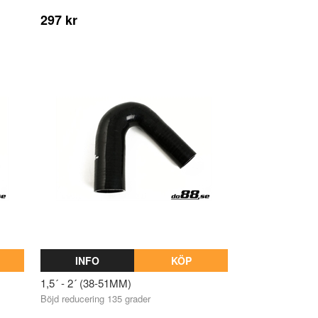
297 kr
INFO
KÖP
1,5´ - 2´ (38-51MM)
Böjd reducering 135 grader