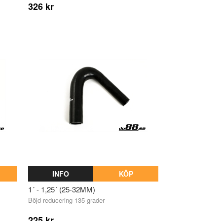
326 kr
INFO
KÖP
1´ - 1,25´ (25-32MM)
Böjd reducering 135 grader
225 kr