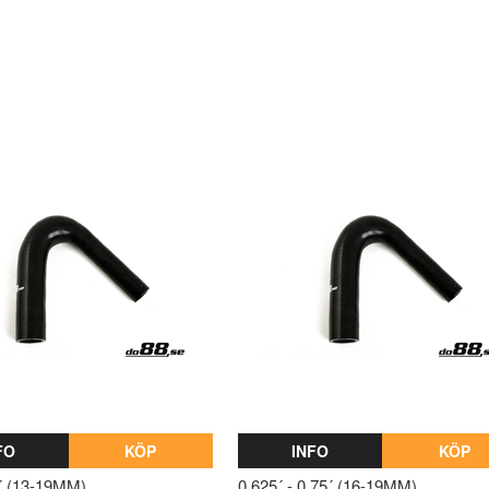
FO
KÖP
INFO
KÖP
5´ (13-19MM)
0,625´ - 0,75´ (16-19MM)