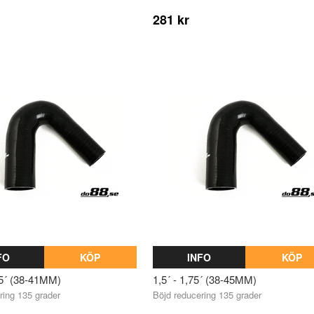
281 kr
FO
KÖP
INFO
KÖP
25´ (38-41MM)
1,5´ - 1,75´ (38-45MM)
ring 135 grader
Böjd reducering 135 grader