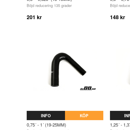
Böjd reducering 135 grader
Böjd reduce
201 kr
148 kr
INFO
KÖP
IN
0,75´ - 1´ (19-25MM)
1,25´ - 1,