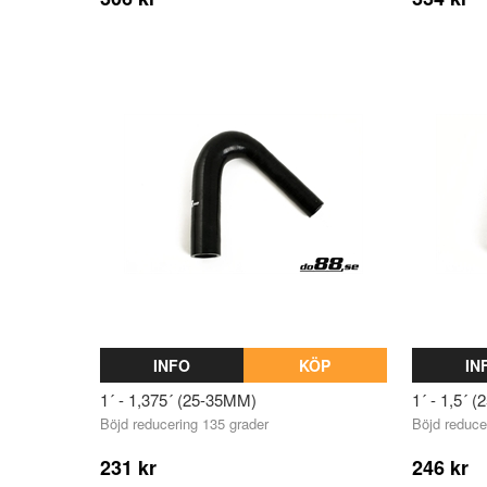
INFO
KÖP
IN
1´ - 1,375´ (25-35MM)
1´ - 1,5´ 
Böjd reducering 135 grader
Böjd reduce
231 kr
246 kr