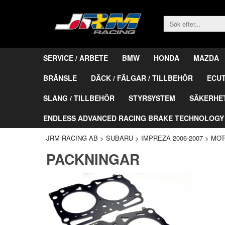
SERVICE / ARBETE
BMW
HONDA
MAZDA
BRÄNSLE
DÄCK / FÄLGAR / TILLBEHÖR
ECU
SLANG / TILLBEHÖR
STYRSYSTEM
SÄKERHE
ENDLESS ADVANCED RACING BRAKE TECHNOLOGY
JRM RACING AB
>
SUBARU
>
IMPREZA 2006-2007
>
MOT
PACKNINGAR