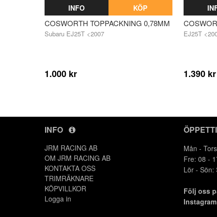
INFO
KÖP
IN
COSWORTH TOPPACKNING 0,78MM
COSWORT
Subaru EJ25T <2007
EJ25T <20
1.000 kr
1.390 kr
INFO
ÖPPETT
JRM RACING AB
Mån - Tors
OM JRM RACING AB
Fre: 08 - 1
KONTAKTA OSS
Lör - Sön:
TRIMRÄKNARE
KÖPVILLKOR
Följ oss 
Logga in
Instagra