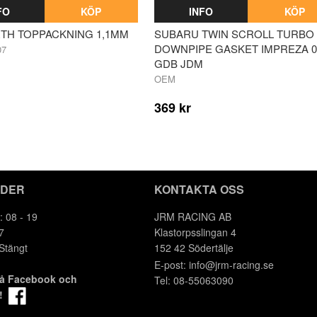
FO
KÖP
INFO
KÖP
H TOPPACKNING 1,1MM
SUBARU TWIN SCROLL TURBO
DOWNPIPE GASKET IMPREZA 0
07
GDB JDM
OEM
369 kr
IDER
KONTAKTA OSS
: 08 - 19
JRM RACING AB
7
Klastorpsslingan 4
 Stängt
152 42 Södertälje
E-post:
info@jrm-racing.se
på Facebook och
Tel: 08-55063090
m!