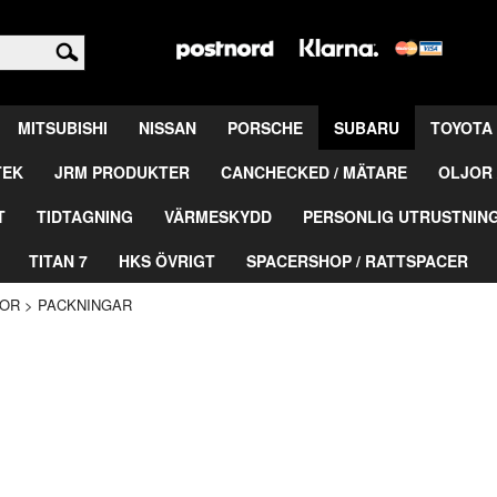
<
MITSUBISHI
NISSAN
PORSCHE
SUBARU
TOYOTA
TEK
JRM PRODUKTER
CANCHECKED / MÄTARE
OLJOR 
T
TIDTAGNING
VÄRMESKYDD
PERSONLIG UTRUSTNIN
TITAN 7
HKS ÖVRIGT
SPACERSHOP / RATTSPACER
OR
>
PACKNINGAR