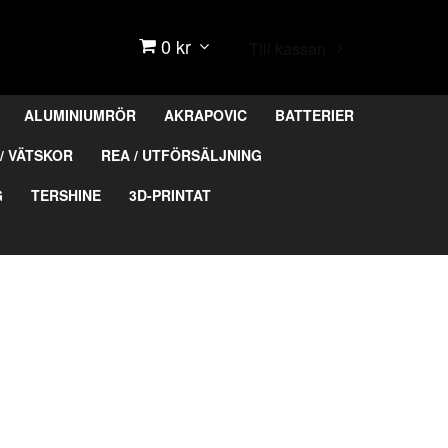
0 kr
Till kassan
ALUMINIUMRÖR
AKRAPOVIC
BATTERIER
/ VÄTSKOR
REA / UTFÖRSÄLJNING
G
TERSHINE
3D-PRINTAT