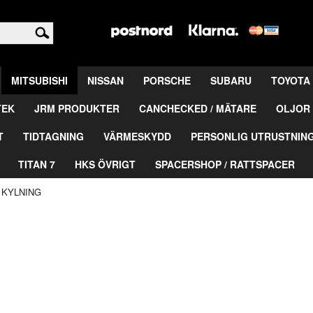
<
MITSUBISHI
NISSAN
PORSCHE
SUBARU
TOYOTA
TEK
JRM PRODUKTER
CANCHECKED / MÄTARE
OLJOR 
T
TIDTAGNING
VÄRMESKYDD
PERSONLIG UTRUSTNIN
TITAN 7
HKS ÖVRIGT
SPACERSHOP / RATTSPACER
>
KYLNING