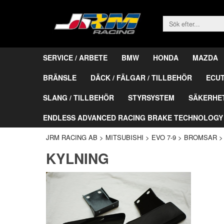
SERVICE / ARBETE
BMW
HONDA
MAZDA
BRÄNSLE
DÄCK / FÄLGAR / TILLBEHÖR
ECU
SLANG / TILLBEHÖR
STYRSYSTEM
SÄKERHE
ENDLESS ADVANCED RACING BRAKE TECHNOLOGY
JRM RACING AB
>
MITSUBISHI
>
EVO 7-9
>
BROMSAR
KYLNING