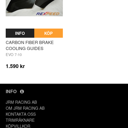
INFO
KÖP
CARBON FIBER BRAKE
COOLING GUIDES
EVO 7-10
1.590 kr
INFO
JRM RACING AB
OM JRM RACING AB
KONTAKTA OSS
TRIMRÄKNARE
KÖPVILLKOR