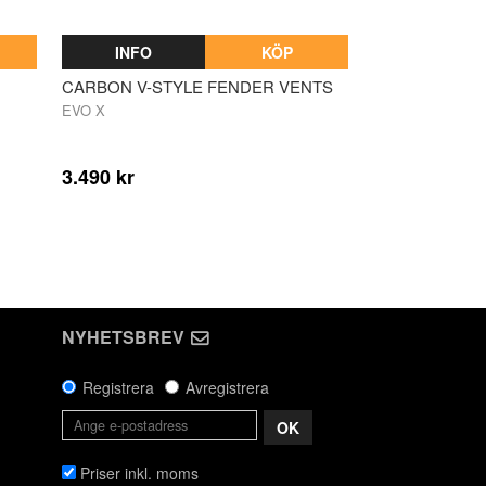
INFO
KÖP
CARBON V-STYLE FENDER VENTS
EVO X
3.490 kr
NYHETSBREV
Registrera
Avregistrera
OK
Priser inkl. moms