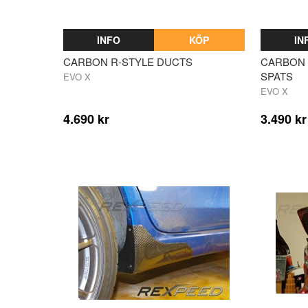
INFO
KÖP
IN
CARBON R-STYLE DUCTS
CARBON 
SPATS
EVO X
EVO X
4.690 kr
3.490 kr