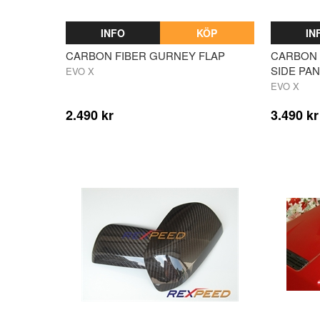
INFO
KÖP
IN
CARBON FIBER GURNEY FLAP
CARBON 
SIDE PA
EVO X
EVO X
2.490 kr
3.490 kr