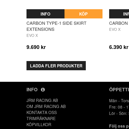
INFO
KÖP
IN
CARBON TYPE-1 SIDE SKIRT
CARBON 
EXTENSIONS
EVO X
EVO X
9.690 kr
6.390 kr
LADDA FLER PRODUKTER
INFO
ÖPPETT
JRM RACING AB
Mån - Tors
OM JRM RACING AB
Fre: 08 - 1
KONTAKTA OSS
Lör - Sön:
TRIMRÄKNARE
KÖPVILLKOR
Följ oss 