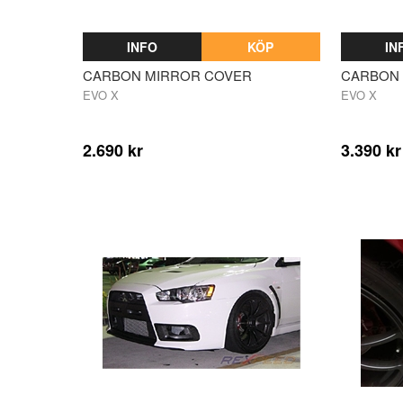
INFO
KÖP
IN
CARBON MIRROR COVER
CARBON
EVO X
EVO X
2.690 kr
3.390 kr