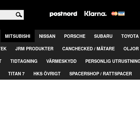
<
MITSUBISHI
NISSAN
PORSCHE
SUBARU
TOYOTA
TEK
JRM PRODUKTER
CANCHECKED / MÄTARE
OLJOR 
T
TIDTAGNING
VÄRMESKYDD
PERSONLIG UTRUSTNIN
TITAN 7
HKS ÖVRIGT
SPACERSHOP / RATTSPACER