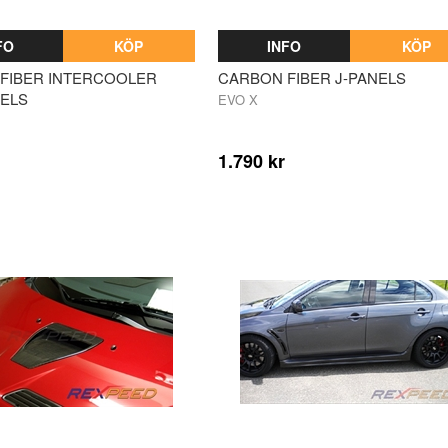
FO
KÖP
INFO
KÖP
FIBER INTERCOOLER
CARBON FIBER J-PANELS
NELS
EVO X
1.790 kr