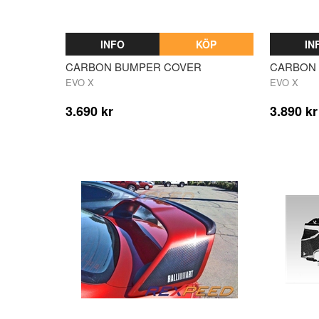
INFO
KÖP
IN
CARBON BUMPER COVER
CARBON 
EVO X
EVO X
3.690 kr
3.890 kr