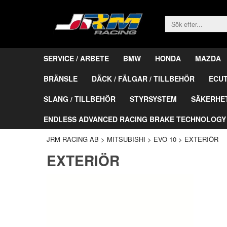
SERVICE / ARBETE
BMW
HONDA
MAZDA
BRÄNSLE
DÄCK / FÄLGAR / TILLBEHÖR
ECU
SLANG / TILLBEHÖR
STYRSYSTEM
SÄKERHE
ENDLESS ADVANCED RACING BRAKE TECHNOLOGY
JRM RACING AB
>
MITSUBISHI
>
EVO 10
>
EXTERIÖR
EXTERIÖR