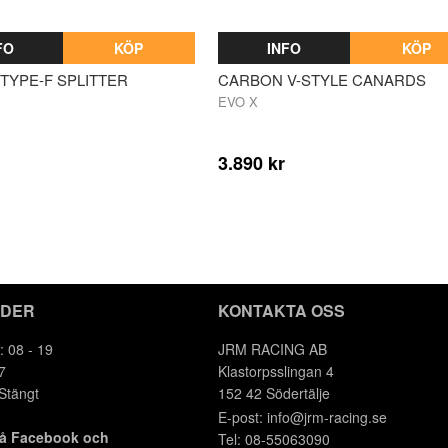
FO
KÖP
INFO
KÖP
TYPE-F SPLITTER
CARBON V-STYLE CANARDS
EVO X
3.890 kr
IDER
KONTAKTA OSS
: 08 - 19
JRM RACING AB
7
Klastorpsslingan 4
 Stängt
152 42 Södertälje
E-post:
info@jrm-racing.se
på Facebook och
Tel: 08-55063090