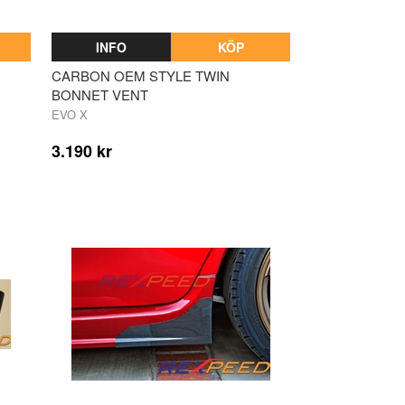
INFO
KÖP
CARBON OEM STYLE TWIN
BONNET VENT
EVO X
3.190 kr