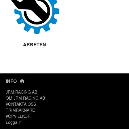
ARBETEN
INFO
JRM RACING AB
Y
OM JRM RACING AB
KONTAKTA OSS
TRIMRÄKNARE
KÖPVILLKOR
Logga in