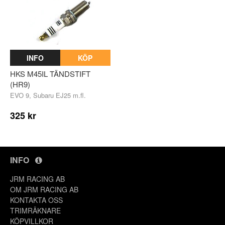
INFO
KÖP
HKS M45IL TÄNDSTIFT
(HR9)
EVO 9, Subaru EJ25 m.fl.
325 kr
INFO
JRM RACING AB
OM JRM RACING AB
KONTAKTA OSS
TRIMRÄKNARE
KÖPVILLKOR