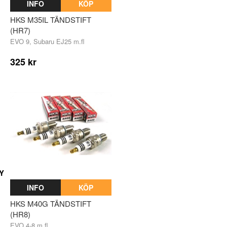
INFO
KÖP
HKS M35IL TÄNDSTIFT
(HR7)
EVO 9, Subaru EJ25 m.fl
325 kr
Y
INFO
KÖP
HKS M40G TÄNDSTIFT
(HR8)
EVO 4-8 m.fl.