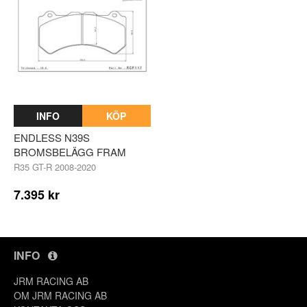
INFO
KÖP
ENDLESS N39S
BROMSBELÄGG FRAM
R35 GT-R 2008-2020
7.395 kr
INFO
JRM RACING AB
OM JRM RACING AB