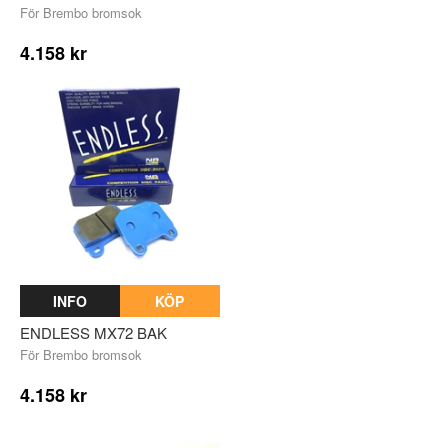
För Brembo bromsok
4.158 kr
INFO
KÖP
ENDLESS MX72 BAK
För Brembo bromsok
4.158 kr