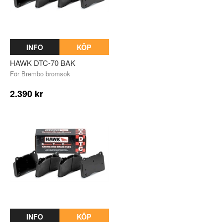
INFO
KÖP
HAWK DTC-70 BAK
För Brembo bromsok
2.390 kr
INFO
KÖP