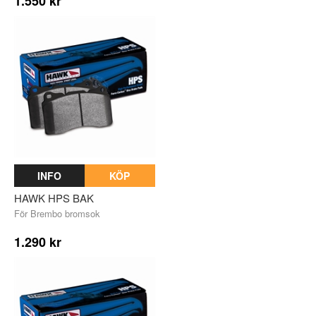
1.550 kr
INFO
KÖP
HAWK HPS BAK
För Brembo bromsok
1.290 kr