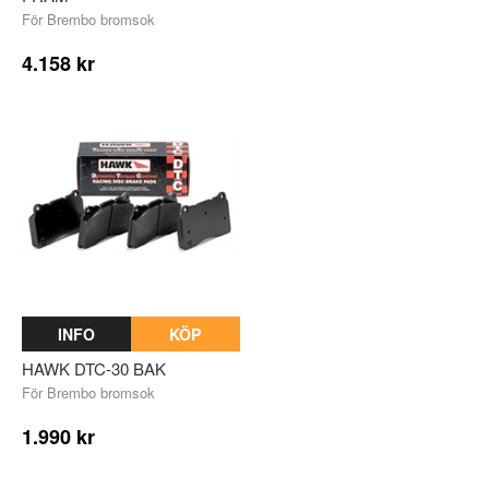
För Brembo bromsok
4.158 kr
INFO
KÖP
HAWK DTC-30 BAK
För Brembo bromsok
1.990 kr