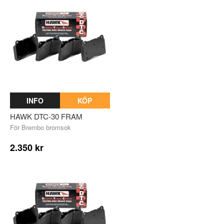
INFO
KÖP
HAWK DTC-30 FRAM
För Brembo bromsok
2.350 kr