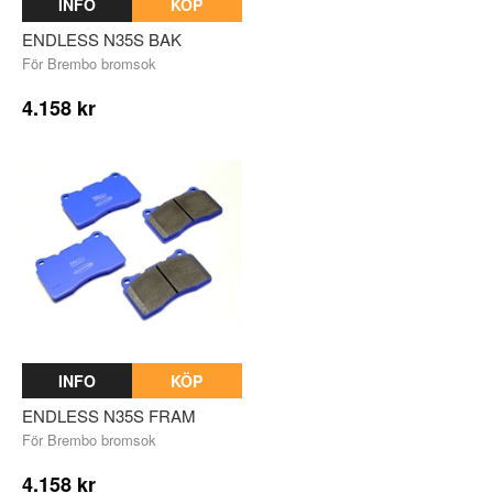
INFO
KÖP
ENDLESS N35S BAK
För Brembo bromsok
4.158 kr
INFO
KÖP
ENDLESS N35S FRAM
För Brembo bromsok
4.158 kr