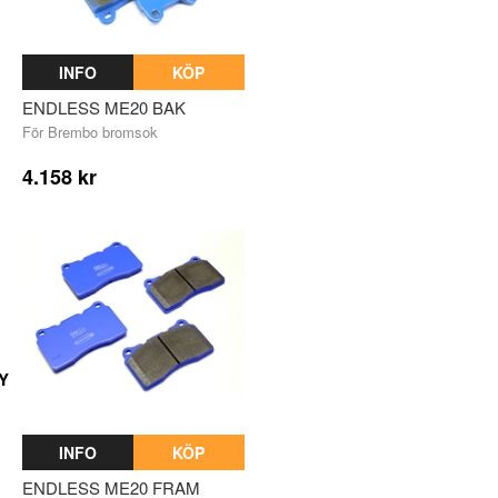
INFO
KÖP
ENDLESS ME20 BAK
För Brembo bromsok
4.158 kr
Y
INFO
KÖP
ENDLESS ME20 FRAM