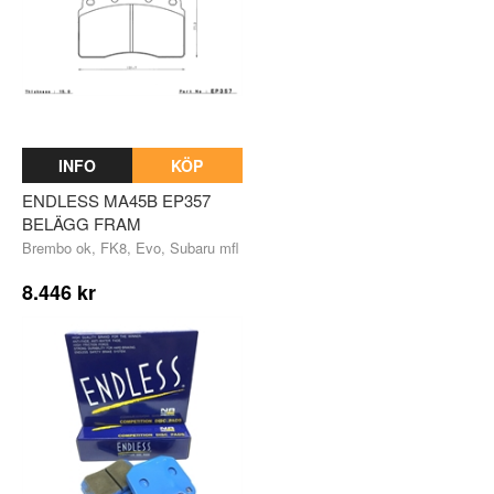
INFO
KÖP
ENDLESS MA45B EP357
BELÄGG FRAM
Brembo ok, FK8, Evo, Subaru mfl
8.446 kr