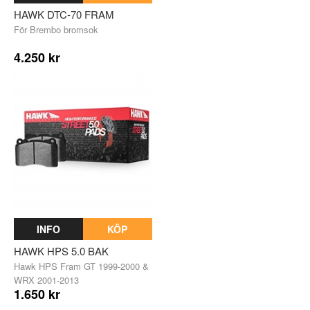
HAWK DTC-70 FRAM
För Brembo bromsok
4.250 kr
INFO
KÖP
HAWK HPS 5.0 BAK
Hawk HPS Fram GT 1999-2000 &
WRX 2001-2013
1.650 kr