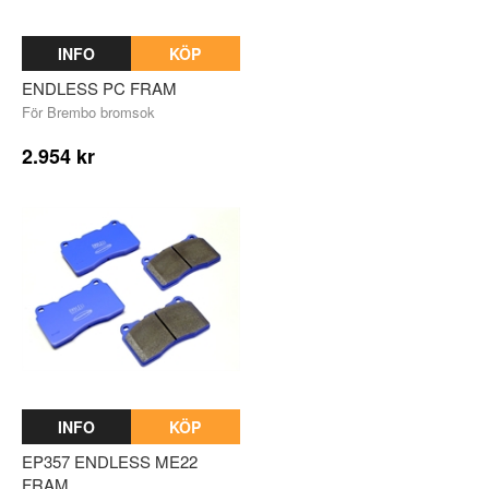
INFO
KÖP
ENDLESS PC FRAM
För Brembo bromsok
2.954 kr
INFO
KÖP
EP357 ENDLESS ME22
FRAM