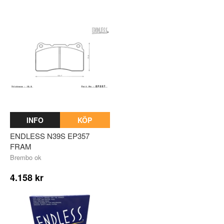
INFO
KÖP
ENDLESS N39S EP357
FRAM
Brembo ok
4.158 kr