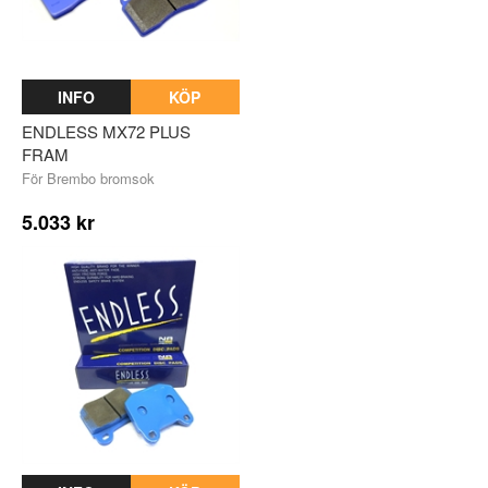
INFO
KÖP
ENDLESS MX72 PLUS
FRAM
För Brembo bromsok
5.033 kr