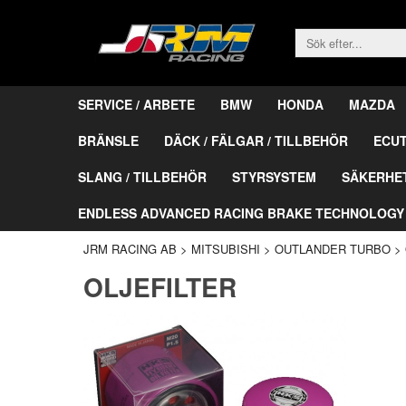
SERVICE / ARBETE
BMW
HONDA
MAZDA
BRÄNSLE
DÄCK / FÄLGAR / TILLBEHÖR
ECU
SLANG / TILLBEHÖR
STYRSYSTEM
SÄKERHE
ENDLESS ADVANCED RACING BRAKE TECHNOLOGY
JRM RACING AB
>
MITSUBISHI
>
OUTLANDER TURBO
>
OLJEFILTER