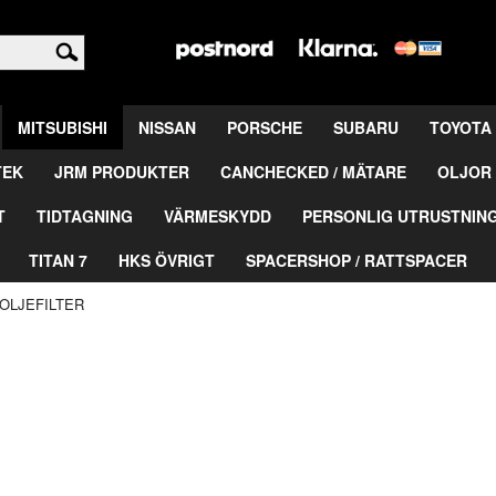
<
MITSUBISHI
NISSAN
PORSCHE
SUBARU
TOYOTA
TEK
JRM PRODUKTER
CANCHECKED / MÄTARE
OLJOR 
T
TIDTAGNING
VÄRMESKYDD
PERSONLIG UTRUSTNIN
TITAN 7
HKS ÖVRIGT
SPACERSHOP / RATTSPACER
OLJEFILTER