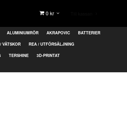
0 kr
Till kassan
ALUMINIUMRÖR
AKRAPOVIC
BATTERIER
/ VÄTSKOR
REA / UTFÖRSÄLJNING
G
TERSHINE
3D-PRINTAT