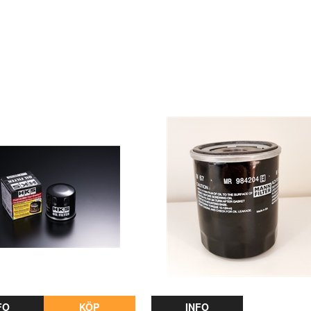
FO
KÖP
INFO