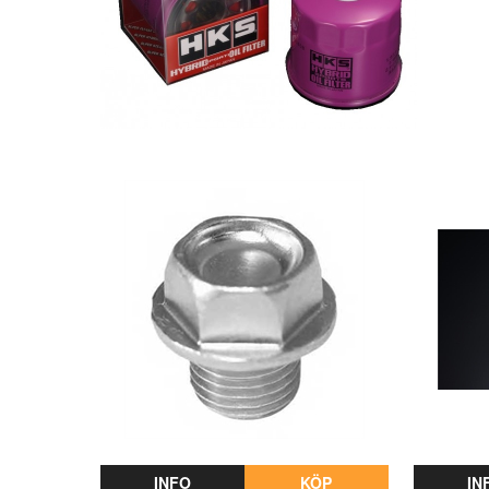
INFO
KÖP
IN